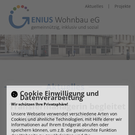
|
Aktuelles
Projekte
Aktuelles
Cookie Einwilligung und
Datenverarbeitung
Transfermanagerin begleitet
Wir schützen Ihre Privatsphäre!
Unsere Webseite verwendet verschiedene Arten von
geflüchtete Familien
Cookies und ähnliche Technologien, mit Hilfe derer wir
Informationen auf Ihrem Endgerät abrufen oder
speichern können, um z.B. die gewünschte Funktion
01.04.2023