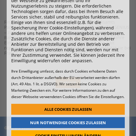
der Webseite zu gewährleisten und Ihr
Nutzungserlebnis zu steigern. Die erforderlichen
Technologien sorgen dafür, dass bei Ihrem Besuch alle
Services sicher, stabil und reibungslos funktionieren.
Einige von ihnen sind essenziell (z.B. für die
Finanziert aus dem Integrationsfonds des Bezirksamts
Pankow begleitet die Transfermanagerin Ella Zalo für GENIUS
Speicherung Ihrer Cookie-Einstellungen), während
– zunächst für ein Jahr – die geflüchteten Familien, die im
andere uns helfen unser Onlineangebot zu verbessern.
Rahmen einer
Kooperation mit der HOWOGE
für fünf Jahre
Zusätzliche Cookies, die durch die Dienste anderer
Einfamilienhäuser in Blankenburg bewohnen. Sie hält
Anbieter zur Bereitstellung und den Betrieb von
regelmäßigen Kontakt zu den Familien und unterstützt sie bei
Funktionen und Diensten nötig sind, werden nur mit
Fragen rund um das Wohnen im eigenen Haus.
Ihrer Zustimmung verwendet. Sie können jederzeit Ihre
Einwilligung widerrufen oder anpassen.
Ihre Einwilligung umfasst, dass durch Cookies erhobene Daten
durch Drittanbieter außerhalb der EU verarbeitet werden dürfen
ZURÜCK
(Art. 49 Abs. 1 lit. a DSGVO). Wir setzen keine Cookies zu
Marketing-Zwecken ein. Für weitere Informationen zu den auf
Nächste
dieser Webseite verwendeten Cookies öffnen Sie die Einstellungen.
ALLE COOKIES ZULASSEN
NUR NOTWENDIGE COOKIES ZULASSEN
Home
GENIUS
Wohnbau eG
Idee
COOKIE EINSTELLUNGEN ÄNDERN