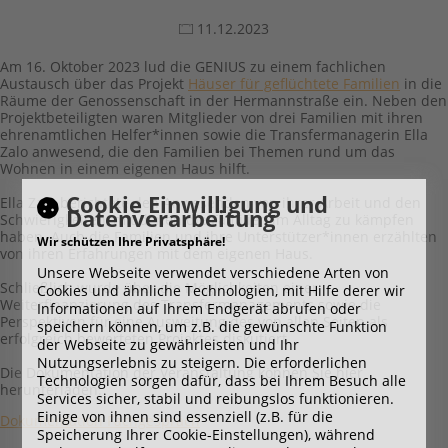
11.12.2023
Am 16. Oktober 2023 lud die GENIUS zu einem fachlichen
Austausch über das Projekt
Häuser für geflüchtete Familien
in die
Räume der Genossenschaft in der Hermannstraße ein. Neben den
Projektbeteiligten waren Mitglieder von drei Familien mit ihren
ehrenamtlichen Helfer*innen sowie die Transfermanagerin Ella
Zalo anwesend, die den Familien bei Themen rund um das
Wohnen in einem eigenen Haus hilft.
Cookie Einwilligung und
Ella Zalo berichtete den Anwesenden von ihrer Arbeit und den
Datenverarbeitung
Schwierigkeiten, mit denen die Familien im Alltag zu kämpfen
haben. Auch die Familien und ihre Unterstützer*innen erzählten
Wir schützen Ihre Privatsphäre!
von ihren Erfahrungen mit dem eigenen Haus.
Unsere Webseite verwendet verschiedene Arten von
Schließlich wurde über die Möglichkeiten einer
Cookies und ähnliche Technologien, mit Hilfe derer wir
Weiterfinanzierung des Transfermanagements sowie die
Informationen auf Ihrem Endgerät abrufen oder
Perspektiven für eine Ausweitung des von allen Seiten als
speichern können, um z.B. die gewünschte Funktion
erfolgreich bewerteten Projektes diskutiert.
der Webseite zu gewährleisten und Ihr
Nutzungserlebnis zu steigern. Die erforderlichen
Die Dokumentation der Veranstaltung können Sie hier
Technologien sorgen dafür, dass bei Ihrem Besuch alle
herunterladen:
Services sicher, stabil und reibungslos funktionieren.
Einige von ihnen sind essenziell (z.B. für die
Dokumentation Fachgespräch
Speicherung Ihrer Cookie-Einstellungen), während