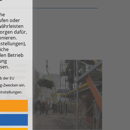
che
ufen oder
währleisten
sorgen dafür,
onieren.
nstellungen),
iche
den Betrieb
ung
ssen.
lb der EU
ng-Zwecken ein.
instellungen.