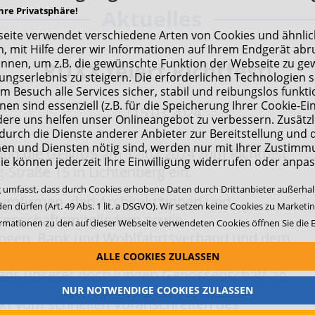
hre Privatsphäre!
Aktuelles
eite verwendet verschiedene Arten von Cookies und ähnli
, mit Hilfe derer wir Informationen auf Ihrem Endgerät abr
nnen, um z.B. die gewünschte Funktion der Webseite zu ge
RUXX feiert Richtfest!
ungserlebnis zu steigern. Die erforderlichen Technologien 
em Besuch alle Services sicher, stabil und reibungslos funkti
nen sind essenziell (z.B. für die Speicherung Ihrer Cookie-Ei
15.03.2024
re uns helfen unser Onlineangebot zu verbessern. Zusätzl
 durch die Dienste anderer Anbieter zur Bereitstellung und 
en und Diensten nötig sind, werden nur mit Ihrer Zustimm
 lud die GENIUS am 12.02.2024 zum Richtfest
ie können jederzeit Ihre Einwilligung widerrufen oder anpa
-Straße 15 in Lichtenberg ein.
ng umfasst, dass durch Cookies erhobene Daten durch Drittanbieter außerha
umfirmen, den Architekt*innen und
en dürfen (Art. 49 Abs. 1 lit. a DSGVO). Wir setzen keine Cookies zu Marketi
senschaftsmitgliedern sowie
ormationen zu den auf dieser Webseite verwendeten Cookies öffnen Sie die E
ungen, Bank und Wohlfahrtsverband und dem
GENIUS auf das bisher Geleistete und das
ALLE COOKIES ZULASSEN
ens unserer noch jungen Genossenschaft an.
NUR NOTWENDIGE COOKIES ZULASSEN
kt vom schnellen Voranschreiten des