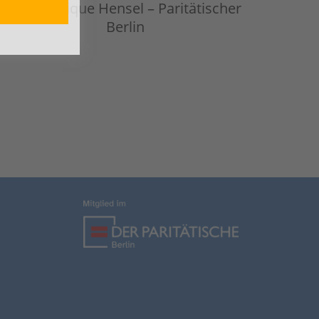
©
Dominique Hensel – Paritätischer
Berlin